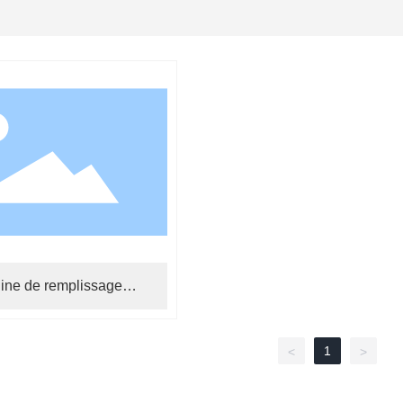
ine de remplissage
corrosion série GPS
1
<
>